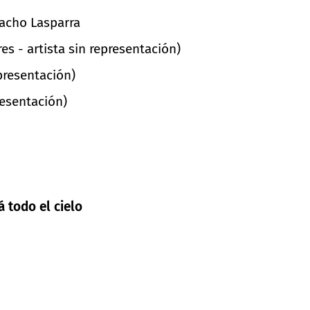
Nacho Lasparra
s - artista sin representación)
presentación)
resentación)
á todo el cielo