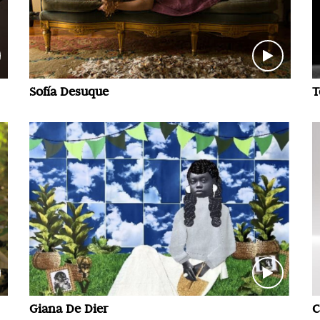
Sofía Desuque
T
Giana De Dier
C