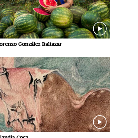
orenzo González Baltazar
laudia Coca