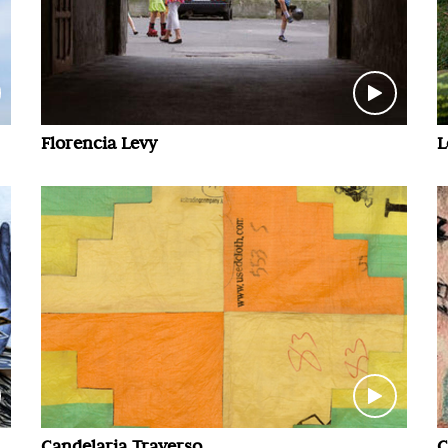
Florencia Levy
L
Candelaria Traverso
C