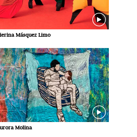
ierina Másquez Limo
urora Molina