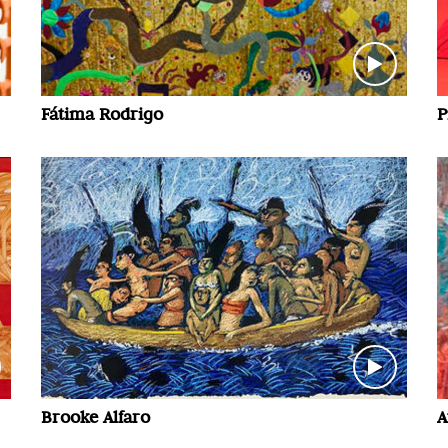
Fátima Rodrigo
P
Brooke Alfaro
A