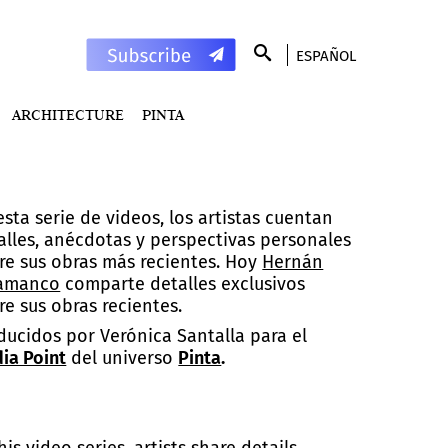
ESPAÑOL
ARCHITECTURE
PINTA
esta serie de videos, los artistas cuentan
alles, anécdotas y perspectivas personales
re sus obras más recientes. Hoy
Hernán
amanco
comparte detalles exclusivos
re sus obras recientes.
ducidos por Verónica Santalla para el
ia Point
del universo
Pinta
.