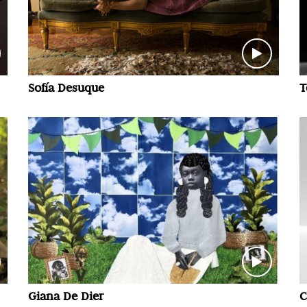
Sofía Desuque
T
Giana De Dier
C