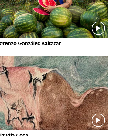
orenzo González Baltazar
laudia Coca