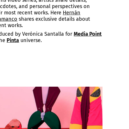
his video series, artists share details,
cdotes, and personal perspectives on
ir most recent works. Here
Hernán
amanco
shares exclusive details about
ent works.
duced by Verónica Santalla for
Media Point
the
Pinta
universe.