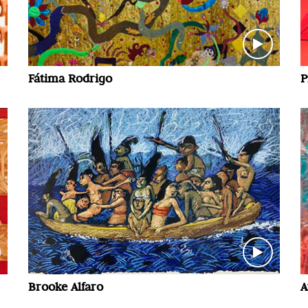
Fátima Rodrigo
P
Brooke Alfaro
A