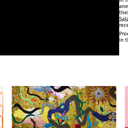
In t
ane
the
Sal
rec
Pro
in 