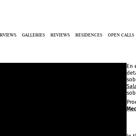
ERVIEWS
GALLERIES
REVIEWS
RESIDENCES
OPEN CALLS
En 
det
sob
Sal
sob
Pro
Med