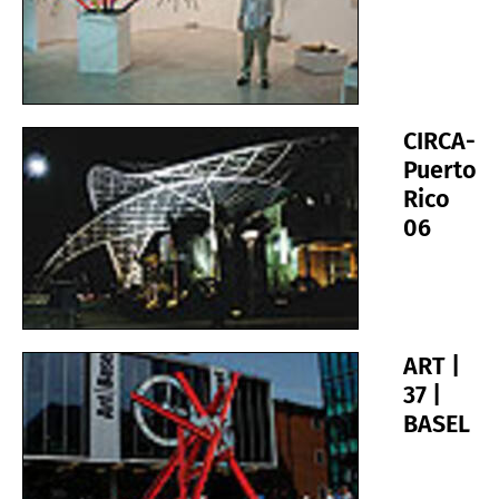
CIRCA-
Puerto
Rico
06
ART |
37 |
BASEL